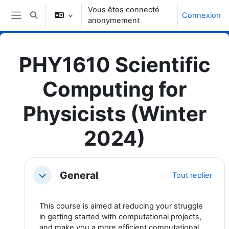
Passer au contenu principal
Vous êtes connecté
Connexion
Activer/désactiver la saisie de recherche
anonymement
Panneau latéral
PHY1610 Scientific
Computing for
Physicists (Winter
2024)
Topic outline
General
Tout replier
Replier
This course is aimed at reducing your struggle
in getting started with computational projects,
and make you a more efficient computational