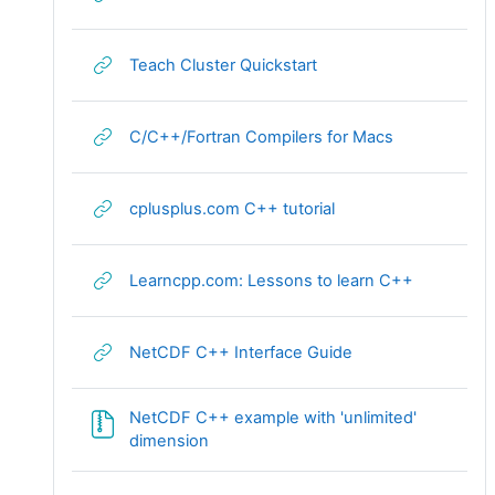
URL
Teach Cluster Quickstart
URL
C/C++/Fortran Compilers for Macs
URL
cplusplus.com C++ tutorial
URL
Learncpp.com: Lessons to learn C++
URL
NetCDF C++ Interface Guide
NetCDF C++ example with 'unlimited'
Fichier
dimension