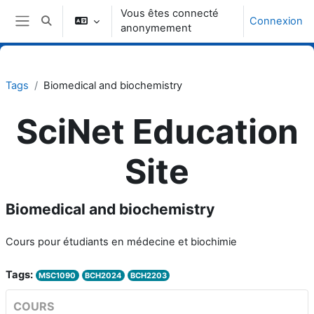
Passer au contenu principal
Vous êtes connecté
Connexion
Activer/désactiver la saisie de recherche
anonymement
Panneau latéral
Tags
Biomedical and biochemistry
SciNet Education
Site
Biomedical and biochemistry
Cours pour étudiants en médecine et biochimie
Tags:
MSC1090
BCH2024
BCH2203
COURS