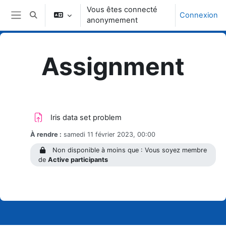
Passer au contenu principal
Vous êtes connecté
Connexion
Activer/désactiver la saisie de recherche
anonymement
Panneau latéral
Assignment
Topic outline
Devoir
Iris data set problem
À rendre :
samedi 11 février 2023, 00:00
Non disponible à moins que : Vous soyez membre
de
Active participants